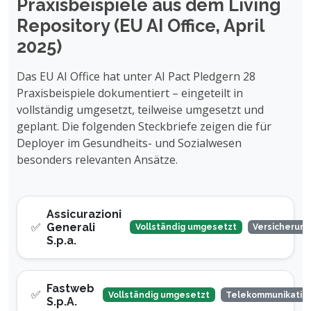
Praxisbeispiele aus dem Living
Repository (EU AI Office, April
2025)
Das EU AI Office hat unter AI Pact Pledgern 28
Praxisbeispiele dokumentiert – eingeteilt in
vollständig umgesetzt, teilweise umgesetzt und
geplant. Die folgenden Steckbriefe zeigen die für
Deployer im Gesundheits- und Sozialwesen
besonders relevanten Ansätze.
Assicurazioni
✅
Generali
Vollständig umgesetzt
Versicherung
S.p.a.
Fastweb
✅
Vollständig umgesetzt
Telekommunikation
S.p.A.