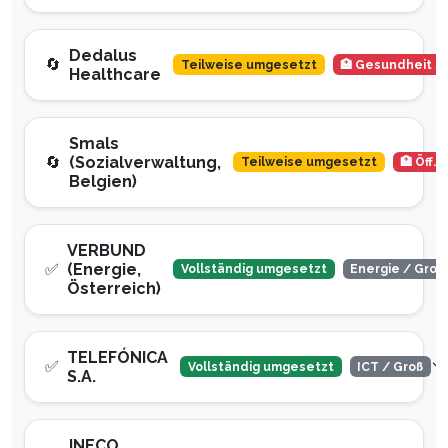
Dedalus
🔄
Teilweise umgesetzt
🏥 Gesundheit /
Healthcare
Smals
🔄
(Sozialverwaltung,
Teilweise umgesetzt
🏥 Öff.
Belgien)
VERBUND
✅
(Energie,
Vollständig umgesetzt
Energie / Groß
Österreich)
TELEFÓNICA
✅
Vollständig umgesetzt
ICT / Groß
S.A.
INECO