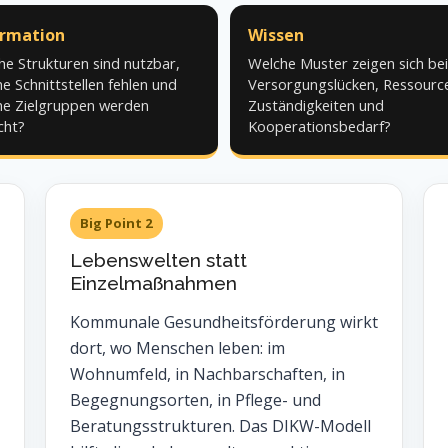
ormation
Wissen
he Strukturen sind nutzbar,
Welche Muster zeigen sich bei
e Schnittstellen fehlen und
Versorgungslücken, Ressourc
he Zielgruppen werden
Zuständigkeiten und
cht?
Kooperationsbedarf?
Big Point 2
Lebenswelten statt
Einzelmaßnahmen
Kommunale Gesundheitsförderung wirkt
dort, wo Menschen leben: im
Wohnumfeld, in Nachbarschaften, in
Begegnungsorten, in Pflege- und
Beratungsstrukturen. Das DIKW-Modell