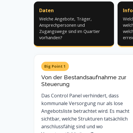
Daten
Inf
Welche Angebote, Träger,
Welc
Ansprechpersonen und
welch
Zugangswege sind im Quartier
welc
vorhanden?
errei
Big Point 1
Von der Bestandsaufnahme zur
Steuerung
Das Control Panel verhindert, dass
kommunale Versorgung nur als lose
Angebotsliste betrachtet wird. Es macht
sichtbar, welche Strukturen tatsächlich
anschlussfähig sind und wo