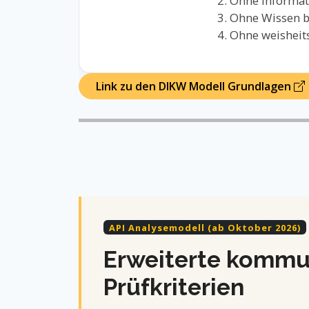
Ohne Informati
Ohne Wissen bl
Ohne weisheitsb
Link zu den DIKW Modell Grundlagen
API Analysemodell (ab Oktober 2026)
Erweiterte kommun
Prüfkriterien