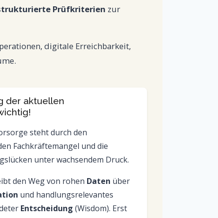
strukturierte Prüfkriterien
zur
ationen, digitale Erreichbarkeit,
ume.
g der aktuellen
ichtig!
rsorge steht durch den
den Fachkräftemangel und die
slücken unter wachsendem Druck.
eibt den Weg von rohen
Daten
über
ation
und handlungsrelevantes
ndeter
Entscheidung
(Wisdom). Erst