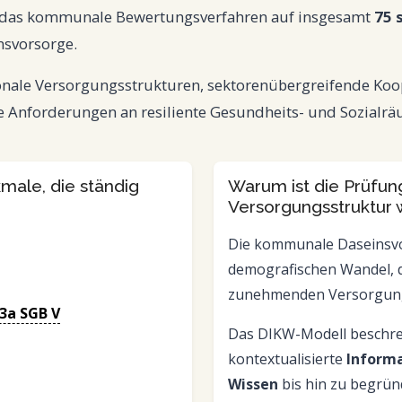
t das kommunale Bewertungsverfahren auf insgesamt
75 
nsvorsorge.
ale Versorgungsstrukturen, sektorenübergreifende Kooper
e Anforderungen an resiliente Gesundheits- und Sozialrä
male, die ständig
Warum ist die Prüfun
Versorgungsstruktur w
Die kommunale Daseinsvo
demografischen Wandel, 
zunehmenden Versorgung
23a SGB V
Das DIKW-Modell beschr
kontextualisierte
Inform
Wissen
bis hin zu begrü