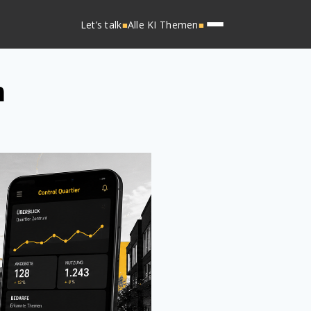
Let’s talk
Alle KI Themen
■
■
m